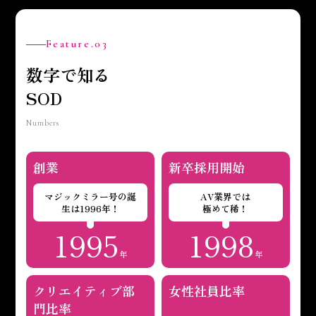
Feature.03
数字で知る
SOD
Numbers
創業
新卒採用開始
マジックミラー号の誕
AV業界では
生は1996年！
極めて稀！
1995
1998
年
年
クリエイティブ部
女性社員比率
門
比率