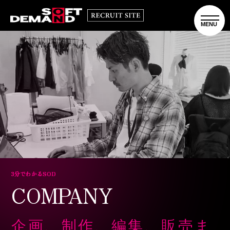
3
分
で
わ
か
る
S
O
D
COMPANY
企画、制作、編集、販売ま