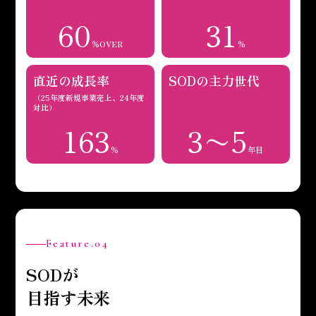
60
31
%OVER
%
直近の成長率
SODの主力世代
（25年度新規事業売上、24年度
対比）
163
3〜5
%
年目
Feature.04
SODが
目指す未来