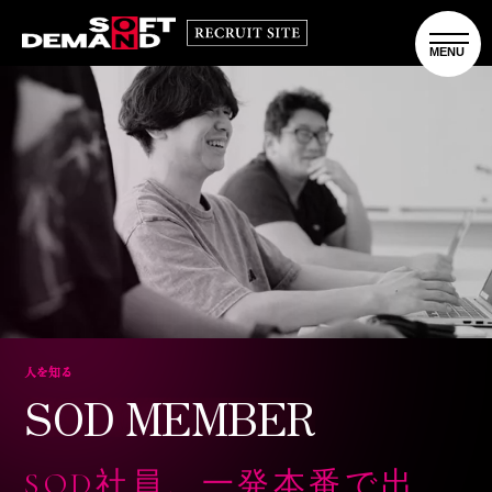
人
を
知
る
SOD MEMBER
SOD社員、一発本番で出