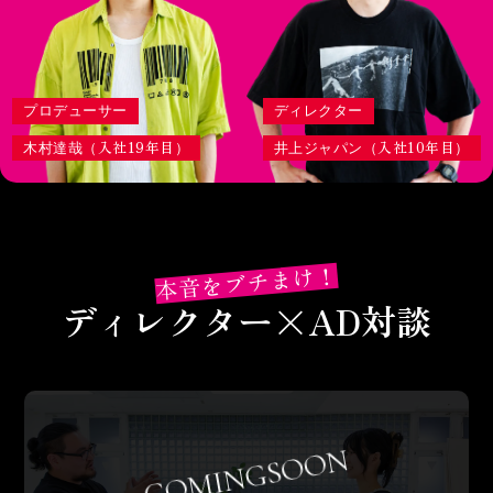
プロデューサー
ディレクター
入社19年目
入社10年目
木村達哉（
）
井上ジャパン（
）
本音をブチまけ！
ディレクター×AD対談
COMINGSOON